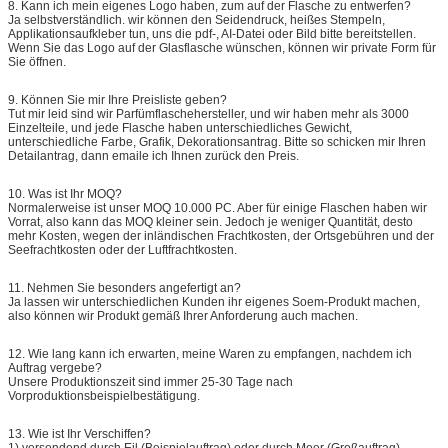
8.
Kann ich mein eigenes Logo haben, zum auf der Flasche zu entwerfen?
Ja selbstverständlich. wir können den Seidendruck, heißes Stempeln,
Applikationsaufkleber tun, uns die pdf-, AI-Datei oder Bild bitte bereitstellen.
Wenn Sie das Logo auf der Glasflasche wünschen, können wir private Form für
Sie öffnen.
9.
Können Sie mir Ihre Preisliste geben?
Tut mir leid sind wir Parfümflaschehersteller, und wir haben mehr als 3000
Einzelteile, und jede Flasche haben unterschiedliches Gewicht,
unterschiedliche Farbe, Grafik, Dekorationsantrag. Bitte so schicken mir Ihren
Detailantrag, dann emaile ich Ihnen zurück den Preis.
10.
Was ist Ihr MOQ?
Normalerweise ist unser MOQ 10.000 PC. Aber für einige Flaschen haben wir
Vorrat, also kann das MOQ kleiner sein. Jedoch je weniger Quantität, desto
mehr Kosten, wegen der inländischen Frachtkosten, der Ortsgebühren und der
Seefrachtkosten oder der Luftfrachtkosten.
11.
Nehmen Sie besonders angefertigt an?
Ja lassen wir unterschiedlichen Kunden ihr eigenes Soem-Produkt machen,
also können wir Produkt gemäß Ihrer Anforderung auch machen.
12.
Wie lang kann ich erwarten, meine Waren zu empfangen, nachdem ich
Auftrag vergebe?
Unsere Produktionszeit sind immer 25-30 Tage nach
Vorproduktionsbeispielbestätigung.
13.
Wie ist Ihr Verschiffen?
1) versendend durch Eil (Beispielauftrag) oder durch Meer (Großauftrag).