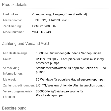
Produktdetails
Herkunftsort:
Zhangjiagang, Jiangsu, China (Festland)
Markenname:
JUNFENG, HUAYI,YUNWU
Zertifizierung:
ISO9001:2008, IAF
Modellnummer:
YH-CLP 9943
Zahlung und Versand AGB
Min Bestellmenge:
10000 PC für kundengebundene Sahnepumpen
Preis:
USD $0.23~$0.25 each piece for plastic mist spray
cosmetics pumps
Verpackung
Standardexportkartone für populäre Lotion der Türkei
pumpt
Informationen:
Lieferzeit:
30 Werktage für populäre Hautpflegecremepumpen
Zahlungsbedingungen:
L/C, T/T, Western Union der Aluminiumlotion pumpt
Versorgungsmaterial-
300000-teilig/Stücke pro Woche für
Plastiksahnepumpen
Fähigkeit:
Beschreibung