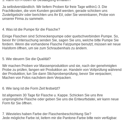
Ja selbstverständlich. Wir liefern Proben für freie Tage within1-3. Die
Frachtkosten, die vom Kunden gezahlt werden, gerade schicken uns
Zustellgebühr oder berichten uns Ihr Eil, oder Sie vereinbaren, Probe von
unserer Firma zu sammeln.
4.
Was ist die Pumpe für die Flasche?
Einige Flaschen sind Schneckenpumpe oder quetschverbinden Pumpe. So,
bevor Ihr Untersuchung senden Sie, sagen Sie uns, welche bitte Pumpe Sie
fordern. Wenn die vorhandene Flasche Falzpumpe benutzt, müssen wir neue
Halsform öffnen, um sie zum Schraubenhals zu ändern.
5.
Wie steuern Sie die Qualität?
Wir machen Proben vor Massenproduktion und sie, nach der genehmigten
Probe zu prüfen, fangen wir Produktion an. Handeln von Vollprüfung während
der Produktion; tun Sie dann Stichprobenprüfung, bevor Sie verpacken;
Machen von Fotos nachdem dem Verpacken.
6.
Wie lang ist die Form Zeit festsetzt?
Ist allgemein 30 Tage für Flasche u. Kappe. Schicken Sie uns Ihre
ursprüngliche Flasche oder geben Sie uns die Entwurfsdatei, wir kann neue
Form für Sie öffnen.
7.
Wievieles haben Farbe der Flaschenbeschichtung Sie?
Jede mögliche Farbe ist, liefern mir die Pantone-Farbe bitte nein verfügbar.