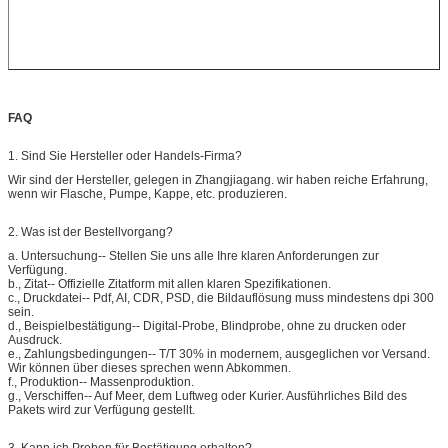
FAQ
1.
Sind Sie Hersteller oder Handels-Firma?
Wir sind der Hersteller, gelegen in Zhangjiagang. wir haben reiche Erfahrung,
wenn wir Flasche, Pumpe, Kappe, etc. produzieren.
2.
Was ist der Bestellvorgang?
a.
Untersuchung-- Stellen Sie uns alle Ihre klaren Anforderungen zur
Verfügung.
b., Zitat-- Offizielle Zitatform mit allen klaren Spezifikationen.
c., Druckdatei-- Pdf, AI, CDR, PSD, die Bildauflösung muss mindestens dpi 300
sein.
d., Beispielbestätigung-- Digital-Probe, Blindprobe, ohne zu drucken oder
Ausdruck.
e., Zahlungsbedingungen-- T/T 30% in modernem, ausgeglichen vor Versand.
Wir können über dieses sprechen wenn Abkommen.
f., Produktion-- Massenproduktion.
g., Verschiffen-- Auf Meer, dem Luftweg oder Kurier. Ausführliches Bild des
Pakets wird zur Verfügung gestellt.
3.
Kann ich Proben für Bestätigung erhalten?