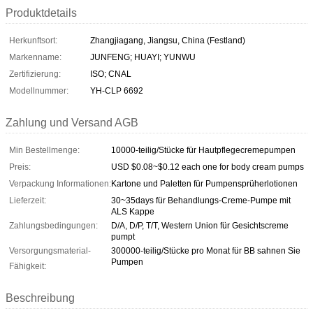
Produktdetails
Herkunftsort:
Zhangjiagang, Jiangsu, China (Festland)
Markenname:
JUNFENG; HUAYI; YUNWU
Zertifizierung:
ISO; CNAL
Modellnummer:
YH-CLP 6692
Zahlung und Versand AGB
Min Bestellmenge:
10000-teilig/Stücke für Hautpflegecremepumpen
Preis:
USD $0.08~$0.12 each one for body cream pumps
Verpackung Informationen:
Kartone und Paletten für Pumpensprüherlotionen
Lieferzeit:
30~35days für Behandlungs-Creme-Pumpe mit
ALS Kappe
Zahlungsbedingungen:
D/A, D/P, T/T, Western Union für Gesichtscreme
pumpt
Versorgungsmaterial-
300000-teilig/Stücke pro Monat für BB sahnen Sie
Pumpen
Fähigkeit:
Beschreibung