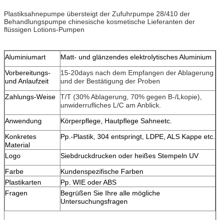
Plastiksahnepumpe übersteigt der Zufuhrpumpe 28/410 der
Behandlungspumpe chinesische kosmetische Lieferanten der
flüssigen Lotions-Pumpen
Aluminiumart
Matt- und glänzendes elektrolytisches Aluminium
Vorbereitungs-
15-20days nach dem Empfangen der Ablagerung
und Anlaufzeit
und der Bestätigung der Proben
Zahlungs-Weise
T/T (30% Ablagerung, 70% gegen B-/Lkopie),
unwiderrufliches L/C am Anblick.
Anwendung
Körperpflege, Hautpflege Sahneetc.
Konkretes
Pp.-Plastik, 304 entspringt, LDPE, ALS Kappe etc.
Material
Logo
Siebdruckdrucken oder heißes Stempeln UV
Farbe
Kundenspezifische Farben
Plastikarten
Pp. WIE oder ABS
Fragen
Begrüßen Sie Ihre alle mögliche
Untersuchungsfragen