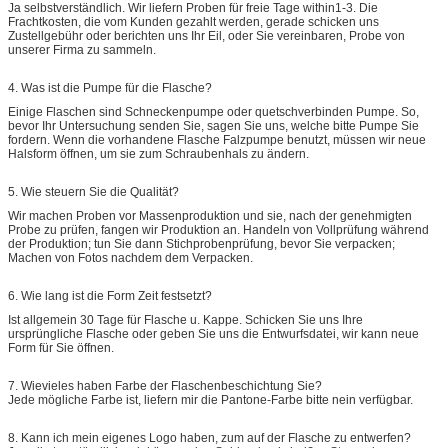
Ja selbstverständlich. Wir liefern Proben für freie Tage within1-3. Die
Frachtkosten, die vom Kunden gezahlt werden, gerade schicken uns
Zustellgebühr oder berichten uns Ihr Eil, oder Sie vereinbaren, Probe von
unserer Firma zu sammeln.
4.
Was ist die Pumpe für die Flasche?
Einige Flaschen sind Schneckenpumpe oder quetschverbinden Pumpe. So,
bevor Ihr Untersuchung senden Sie, sagen Sie uns, welche bitte Pumpe Sie
fordern. Wenn die vorhandene Flasche Falzpumpe benutzt, müssen wir neue
Halsform öffnen, um sie zum Schraubenhals zu ändern.
5.
Wie steuern Sie die Qualität?
Wir machen Proben vor Massenproduktion und sie, nach der genehmigten
Probe zu prüfen, fangen wir Produktion an. Handeln von Vollprüfung während
der Produktion; tun Sie dann Stichprobenprüfung, bevor Sie verpacken;
Machen von Fotos nachdem dem Verpacken.
6.
Wie lang ist die Form Zeit festsetzt?
Ist allgemein 30 Tage für Flasche u. Kappe. Schicken Sie uns Ihre
ursprüngliche Flasche oder geben Sie uns die Entwurfsdatei, wir kann neue
Form für Sie öffnen.
7.
Wievieles haben Farbe der Flaschenbeschichtung Sie?
Jede mögliche Farbe ist, liefern mir die Pantone-Farbe bitte nein verfügbar.
8.
Kann ich mein eigenes Logo haben, zum auf der Flasche zu entwerfen?