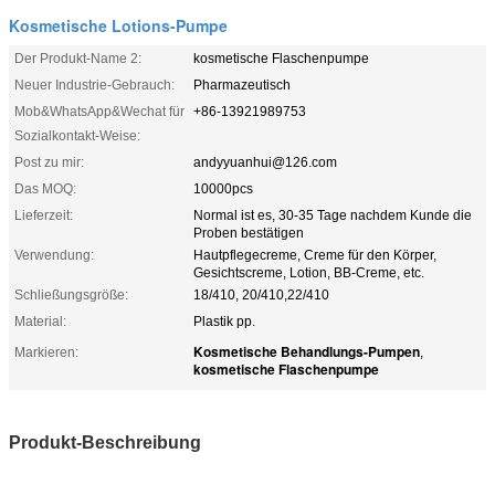
Kosmetische Lotions-Pumpe
Der Produkt-Name 2:
kosmetische Flaschenpumpe
Neuer Industrie-Gebrauch:
Pharmazeutisch
Mob&WhatsApp&Wechat für
+86-13921989753
Sozialkontakt-Weise:
Post zu mir:
andyyuanhui@126.com
Das MOQ:
10000pcs
Lieferzeit:
Normal ist es, 30-35 Tage nachdem Kunde die
Proben bestätigen
Verwendung:
Hautpflegecreme, Creme für den Körper,
Gesichtscreme, Lotion, BB-Creme, etc.
Schließungsgröße:
18/410, 20/410,22/410
Material:
Plastik pp.
Kosmetische Behandlungs-Pumpen
Markieren:
,
kosmetische Flaschenpumpe
Produkt-Beschreibung