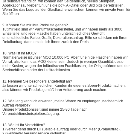
Ja selbstverständlich. wir können den Seidendruck, heißes Stempeln,
Applikationsaufkleber tun, uns die pdf-, AI-Datei oder Bild bitte bereitstellen.
Wenn Sie das Logo auf der Glasflasche wünschen, können wir private Form für
Sie öffnen.
9.
Können Sie mir Ihre Preisliste geben?
Tut mir leid sind wir Parfümflaschehersteller, und wir haben mehr als 3000
Einzelteile, und jede Flasche haben unterschiedliches Gewicht,
unterschiedliche Farbe, Grafik, Dekorationsantrag. Bitte so schicken mir Ihren
Detailantrag, dann emaile ich Ihnen zurück den Preis.
10.
Was ist Ihr MOQ?
Normalerweise ist unser MOQ 10.000 PC. Aber für einige Flaschen haben wir
Vorrat, also kann das MOQ kleiner sein. Jedoch je weniger Quantität, desto
mehr Kosten, wegen der inländischen Frachtkosten, der Ortsgebühren und der
Seefrachtkosten oder der Luftfrachtkosten.
11.
Nehmen Sie besonders angefertigt an?
Ja lassen wir unterschiedlichen Kunden ihr eigenes Soem-Produkt machen,
also können wir Produkt gemäß Ihrer Anforderung auch machen.
12.
Wie lang kann ich erwarten, meine Waren zu empfangen, nachdem ich
Auftrag vergebe?
Unsere Produktionszeit sind immer 25-30 Tage nach
Vorproduktionsbeispielbestätigung.
13.
Wie ist Ihr Verschiffen?
1) versendend durch Eil (Beispielauftrag) oder durch Meer (Großauftrag).
2) weltweiter Versandservice verfügbar