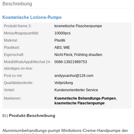
Beschreibung
Kosmetische Lotions-Pumpe
Produkt-Name 3:
kosmetische Flaschenpumpe
Miniauftragsquantität:
10000pcs
Material:
Plastik
Plastikart:
ABS; WIE
Eigenschaft:
Nicht Fleck; Frühling draußen
Mob&WhatsApp&Wechat 24-
0086-13921989753
stündiges on-line:
Post zu mir:
andyyuanhui@126.com
Qualitätskontrolle:
Vollprüfung
Vorteil:
Kundenorientierter Service
Kosmetische Behandlungs-Pumpen
Markieren:
,
kosmetische Flaschenpumpe
Produkt-Beschreibung
B1)
Aluminiumbehandlungs-pumpt Minilotions-Creme-Handpumpe der