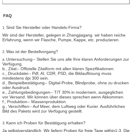
FAQ
Sind Sie Hersteller oder Handels-Firma?
1.
Wir sind der Hersteller, gelegen in Zhangjiagang. wir haben reiche
Erfahrung, wenn wir Flasche, Pumpe, Kappe, etc. produzieren.
Was ist der Bestellvorgang?
2.
Untersuchung-- Stellen Sie uns alle Ihre klaren Anforderungen zur
a.
Verfügung.
b., Zitat-- Offizielle Zitatform mit allen klaren Spezifikationen.
c., Druckdatei-- Pdf, AI, CDR, PSD, die Bildauflösung muss
mindestens dpi 300 sein.
d., Beispielbestätigung-- Digital-Probe, Blindprobe, ohne zu drucken
oder Ausdruck.
e., Zahlungsbedingungen-- T/T 30% in modernem, ausgeglichen
vor Versand. Wir können über dieses sprechen wenn Abkommen.
f., Produktion-- Massenproduktion.
g., Verschiffen-- Auf Meer, dem Luftweg oder Kurier. Ausführliches
Bild des Pakets wird zur Verfügung gestellt.
Kann ich Proben für Bestätigung erhalten?
3.
Ja selbstverständlich. Wir liefern Proben für freie Tage within1-3. Die