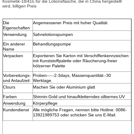
Kosmetik-18/415 für die Lotionsflasche, die in China hergestellt
wird, billigen Preis
Die
Angemessener Preis mit hoher Qualität
Eigenschaften
Verwendung
Sahnelotionspumpen
Ein anderer
Behandlungspumpe
Name
Verpacken
Exportieren Sie Karton mit Verschiffenkennzeichen
mit Kunststoffpalette oder Räucherung-freier
hölzerner Palette
Vorbereitungs-
Proben-----2-3days, Massenquantität--30
und Anlaufzeit
Werktage.
Clours
Machen Sie oder Aluminium glatt
Farben
Shinnin-Gold und hinaufkletterndes silbernes UV
Anwendung
Körperpflege
Kundendienst
Alle mögliche Fragen, nennen bitte Hotline: 0086-
13921989753 oder schicken Sie uns E-Mail.