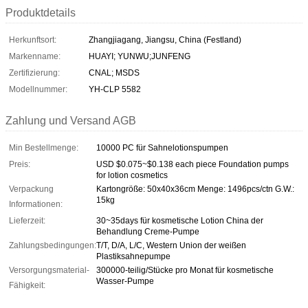
Produktdetails
Herkunftsort:
Zhangjiagang, Jiangsu, China (Festland)
Markenname:
HUAYI; YUNWU;JUNFENG
Zertifizierung:
CNAL; MSDS
Modellnummer:
YH-CLP 5582
Zahlung und Versand AGB
Min Bestellmenge:
10000 PC für Sahnelotionspumpen
Preis:
USD $0.075~$0.138 each piece Foundation pumps
for lotion cosmetics
Verpackung
Kartongröße: 50x40x36cm Menge: 1496pcs/ctn G.W.:
15kg
Informationen:
Lieferzeit:
30~35days für kosmetische Lotion China der
Behandlung Creme-Pumpe
Zahlungsbedingungen:
T/T, D/A, L/C, Western Union der weißen
Plastiksahnepumpe
Versorgungsmaterial-
300000-teilig/Stücke pro Monat für kosmetische
Wasser-Pumpe
Fähigkeit: