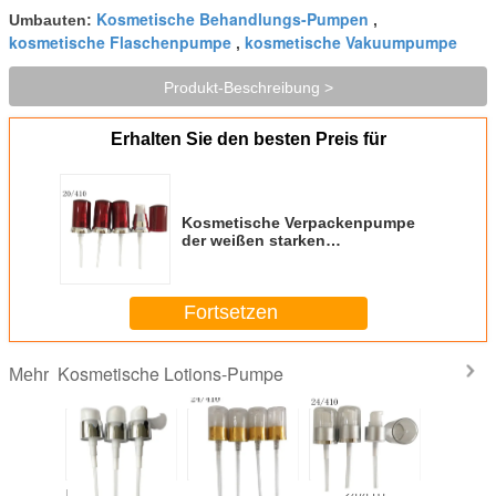
Kosmetische Behandlungs-Pumpen
Umbauten:
,
kosmetische Flaschenpumpe
kosmetische Vakuumpumpe
,
Produkt-Beschreibung >
Erhalten Sie den besten Preis für
Kosmetische Verpackenpumpe
der weißen starken
Luxussahnelotion der 18mm
20mm 24mm
Plastiksilberbeschichtungshautpflegeg
Fortsetzen
Kosmetische Lotions-Pumpe
Mehr
tische
Kundenspezifische
24/410 doppel-
24/410
Professi