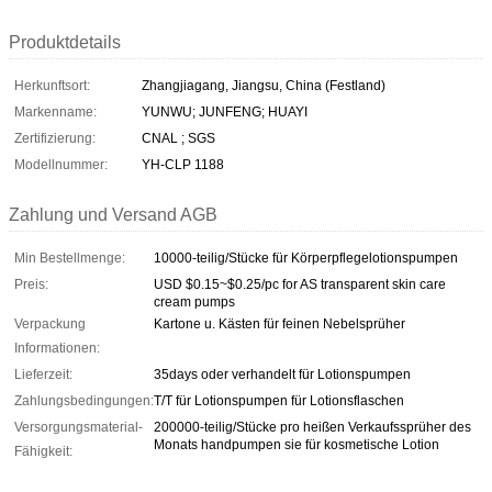
Produktdetails
Herkunftsort:
Zhangjiagang, Jiangsu, China (Festland)
Markenname:
YUNWU; JUNFENG; HUAYI
Zertifizierung:
CNAL ; SGS
Modellnummer:
YH-CLP 1188
Zahlung und Versand AGB
Min Bestellmenge:
10000-teilig/Stücke für Körperpflegelotionspumpen
Preis:
USD $0.15~$0.25/pc for AS transparent skin care
cream pumps
Verpackung
Kartone u. Kästen für feinen Nebelsprüher
Informationen:
Lieferzeit:
35days oder verhandelt für Lotionspumpen
Zahlungsbedingungen:
T/T für Lotionspumpen für Lotionsflaschen
Versorgungsmaterial-
200000-teilig/Stücke pro heißen Verkaufssprüher des
Monats handpumpen sie für kosmetische Lotion
Fähigkeit: