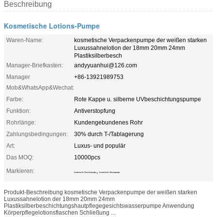
Beschreibung
Kosmetische Lotions-Pumpe
Waren-Name:
kosmetische Verpackenpumpe der weißen starken
Luxussahnelotion der 18mm 20mm 24mm
Plastiksilberbesch
Manager-Briefkasten:
andyyuanhui@126.com
Manager
+86-13921989753
Mob&WhatsApp&Wechat:
Farbe:
Rote Kappe u. silberne UVbeschichtungspumpe
Funktion:
Antiverstopfung
Rohrlänge:
Kundengebundenes Rohr
Zahlungsbedingungen:
30% durch T-/Tablagerung
Art:
Luxus- und populär
Das MOQ:
10000pcs
Markieren:
,
kosmetische Flaschenpumpe
kosmetische Vakuumpumpe
Produkt-Beschreibung kosmetische Verpackenpumpe der weißen starken
Luxussahnelotion der 18mm 20mm 24mm
Plastiksilberbeschichtungshautpflegegesichtswasserpumpe Anwendung
Körperpflegelotionsflaschen Schließung ...