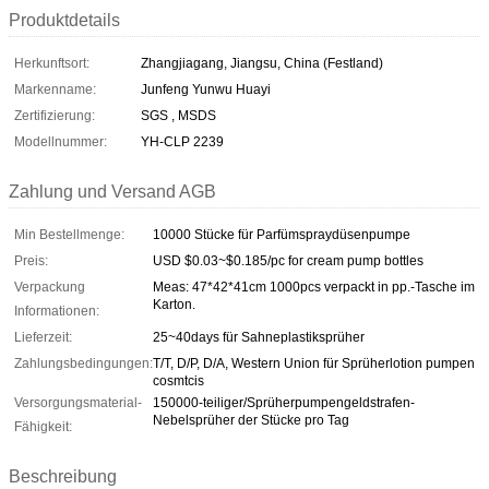
Produktdetails
Herkunftsort:
Zhangjiagang, Jiangsu, China (Festland)
Markenname:
Junfeng Yunwu Huayi
Zertifizierung:
SGS , MSDS
Modellnummer:
YH-CLP 2239
Zahlung und Versand AGB
Min Bestellmenge:
10000 Stücke für Parfümspraydüsenpumpe
Preis:
USD $0.03~$0.185/pc for cream pump bottles
Verpackung
Meas: 47*42*41cm 1000pcs verpackt in pp.-Tasche im
Karton.
Informationen:
Lieferzeit:
25~40days für Sahneplastiksprüher
Zahlungsbedingungen:
T/T, D/P, D/A, Western Union für Sprüherlotion pumpen
cosmtcis
Versorgungsmaterial-
150000-teiliger/Sprüherpumpengeldstrafen-
Nebelsprüher der Stücke pro Tag
Fähigkeit:
Beschreibung