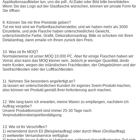
Applikationsaufkleber tun, uns die pdf-, AI-Datei oder Bild bitte bereitstellen.
Wenn Sie das Logo auf der Glasflasche wünschen, können wir private Form für
Sie öffnen.
9.
Können Sie mir Ihre Preisliste geben?
Tut mir leid sind wir Parfümflaschehersteller, und wir haben mehr als 3000
Einzelteile, und jede Flasche haben unterschiedliches Gewicht,
unterschiedliche Farbe, Grafik, Dekorationsantrag. Bitte so schicken mir Ihren
Detailantrag, dann emaile ich Ihnen zurück den Preis.
10.
Was ist Ihr MOQ?
Normalerweise ist unser MOQ 10.000 PC. Aber für einige Flaschen haben wir
Vorrat, also kann das MOQ kleiner sein. Jedoch je weniger Quantität, desto
mehr Kosten, wegen der inländischen Frachtkosten, der Ortsgebühren und der
Seefrachtkosten oder der Luftfrachtkosten.
11.
Nehmen Sie besonders angefertigt an?
Ja lassen wir unterschiedlichen Kunden ihr eigenes Soem-Produkt machen,
also können wir Produkt gemäß Ihrer Anforderung auch machen.
12.
Wie lang kann ich erwarten, meine Waren zu empfangen, nachdem ich
Auftrag vergebe?
Unsere Produktionszeit sind immer 25-30 Tage nach
Vorproduktionsbeispielbestätigung.
13.
Wie ist Ihr Verschiffen?
1) versendend durch Eil (Beispielauftrag) oder durch Meer (Großauftrag).
2) weltweiter Versandservice verfügbar
3) treten bitte bevor Auftrag in Verbindung, während Verschiffenkosten Zeit sich