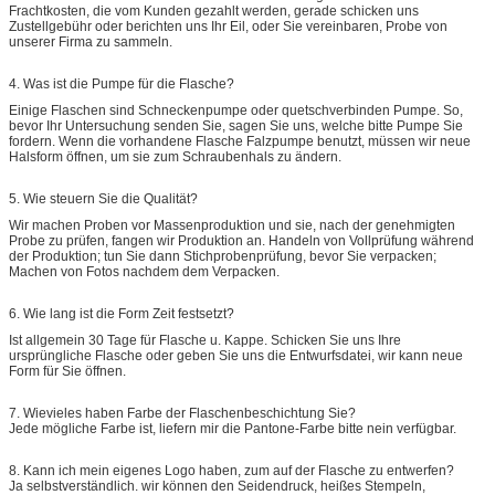
Frachtkosten, die vom Kunden gezahlt werden, gerade schicken uns
Zustellgebühr oder berichten uns Ihr Eil, oder Sie vereinbaren, Probe von
unserer Firma zu sammeln.
4.
Was ist die Pumpe für die Flasche?
Einige Flaschen sind Schneckenpumpe oder quetschverbinden Pumpe. So,
bevor Ihr Untersuchung senden Sie, sagen Sie uns, welche bitte Pumpe Sie
fordern. Wenn die vorhandene Flasche Falzpumpe benutzt, müssen wir neue
Halsform öffnen, um sie zum Schraubenhals zu ändern.
5.
Wie steuern Sie die Qualität?
Wir machen Proben vor Massenproduktion und sie, nach der genehmigten
Probe zu prüfen, fangen wir Produktion an. Handeln von Vollprüfung während
der Produktion; tun Sie dann Stichprobenprüfung, bevor Sie verpacken;
Machen von Fotos nachdem dem Verpacken.
6.
Wie lang ist die Form Zeit festsetzt?
Ist allgemein 30 Tage für Flasche u. Kappe. Schicken Sie uns Ihre
ursprüngliche Flasche oder geben Sie uns die Entwurfsdatei, wir kann neue
Form für Sie öffnen.
7.
Wievieles haben Farbe der Flaschenbeschichtung Sie?
Jede mögliche Farbe ist, liefern mir die Pantone-Farbe bitte nein verfügbar.
8.
Kann ich mein eigenes Logo haben, zum auf der Flasche zu entwerfen?
Ja selbstverständlich. wir können den Seidendruck, heißes Stempeln,