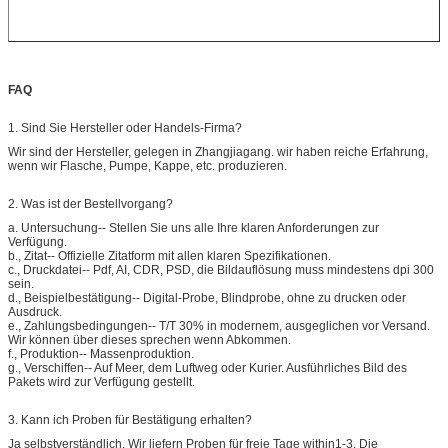
FAQ
1.
Sind Sie Hersteller oder Handels-Firma?
Wir sind der Hersteller, gelegen in Zhangjiagang. wir haben reiche Erfahrung,
wenn wir Flasche, Pumpe, Kappe, etc. produzieren.
2.
Was ist der Bestellvorgang?
a.
Untersuchung-- Stellen Sie uns alle Ihre klaren Anforderungen zur
Verfügung.
b., Zitat-- Offizielle Zitatform mit allen klaren Spezifikationen.
c., Druckdatei-- Pdf, AI, CDR, PSD, die Bildauflösung muss mindestens dpi 300
sein.
d., Beispielbestätigung-- Digital-Probe, Blindprobe, ohne zu drucken oder
Ausdruck.
e., Zahlungsbedingungen-- T/T 30% in modernem, ausgeglichen vor Versand.
Wir können über dieses sprechen wenn Abkommen.
f., Produktion-- Massenproduktion.
g., Verschiffen-- Auf Meer, dem Luftweg oder Kurier. Ausführliches Bild des
Pakets wird zur Verfügung gestellt.
3.
Kann ich Proben für Bestätigung erhalten?
Ja selbstverständlich. Wir liefern Proben für freie Tage within1-3. Die