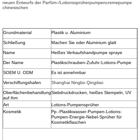
neuen Entwurfs der Parfüm-/Lotionssprüherpumpencremepumpe
chinesischen
Grundmaterial
Plastik u. Aluminium
Schließung
Machen Sie oder Aluminium glatt
Name
Heißes Verkaufshandpumpe spraye
Der Name
Plastikschrauben-Zufuhr-Lotions-Pumpe
SOEM U. ODM
Es ist annehmbar
Verschiffungshafen
Shanghai Ningbo Qingdao
Oberflächenbehandlung
Siebdruckdrucken, heißes Stempeln, UV
auf ihm
Art
Lotions-Pumpensprüher
Kosmetik
Pp.-Plastikwasser-Pumpen-Lotions-
Pumpen-Energie-Nebel-Sprüher für
Kosmetikflaschen