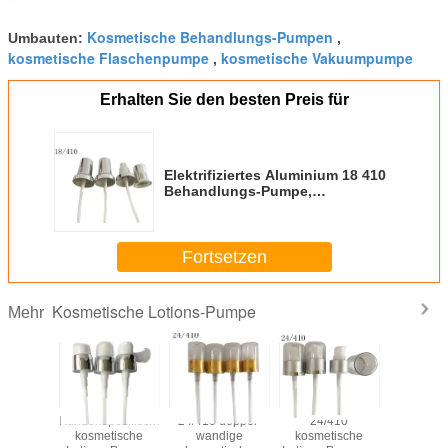
Kosmetische Behandlungs-Pumpen
Umbauten:
,
kosmetische Flaschenpumpe
kosmetische Vakuumpumpe
,
Erhalten Sie den besten Preis für
Elektrifiziertes Aluminium 18 410
Behandlungs-Pumpe,
kosmetischer Vakuumpumpe SGS
genehmigt
Fortsetzen
Kosmetische Lotions-Pumpe
Mehr
tische
Kundenspezifische
24/410 doppel-
24/410
Professi
lastikpumpe,
kosmetische
wandige
kosmetische
kosmet