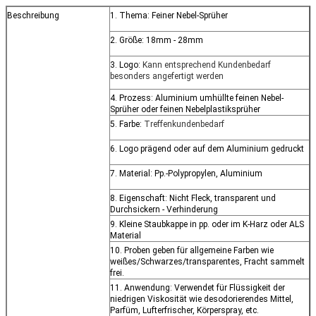
Beschreibung
1. Thema: Feiner Nebel-Sprüher
2. Größe: 18mm - 28mm
3. Logo:
Kann entsprechend Kundenbedarf
besonders angefertigt werden
4. Prozess: Aluminium umhüllte feinen Nebel-
Sprüher oder feinen Nebelplastiksprüher
5. Farbe:
Treffenkundenbedarf
6. Logo prägend oder auf dem Aluminium gedruckt
7. Material: Pp.-Polypropylen, Aluminium
8. Eigenschaft: Nicht Fleck, transparent und
Durchsickern - Verhinderung
9. Kleine Staubkappe in pp. oder im K-Harz oder ALS
Material
10. Proben geben für allgemeine Farben wie
weißes/Schwarzes/transparentes, Fracht sammelt
frei.
11.
Anwendung:
Verwendet für Flüssigkeit der
niedrigen Viskosität wie desodorierendes Mittel,
Parfüm, Lufterfrischer, Körperspray, etc.