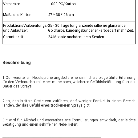
Verpacken
1.000 PC/Karton
Maße des Kartons
47 * 38 * 26 cm
ProduktionsVorbereitungs-
25 - 30 Tage für glänzende silberne glänzende
und Anlaufzeit
Goldfarbe, kundengebundener Farbbedarf mehr Zeit.
Garantiezeit
24 Monate nachdem dem Senden
Beschreibung
1.Our verurteilen Nebelsprüherangebote eine sinnlichere zugeführte Erfahrung
für den Verbraucher mit einer mühelosen, weicheren Gefühlsbetätigung über der
Dauer des Sprays.
2.Its, das breitere Geste von zuführen, darf weniger Partikel in einem Bereich
landen, der das Gefühl eines trockeneren Sprays gibt.
3.It wird für Alkohol und wasserbasierte Formulierungen entwickelt, der leichte
Betätigung und einen sehr feinen Nebel liefert.