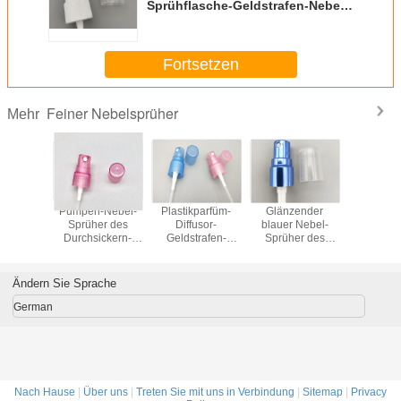
Sprühflasche-Geldstrafen-Nebel
mit transparentem Overcap
Fortsetzen
Feiner Nebelsprüher
Mehr
Pumpen-Nebel-
Plastikparfüm-
Glänzender
Pumpen-
Sprüher des
Diffusor-
blauer Nebel-
Sprühe
Durchsickern-
Geldstrafen-
Sprüher des
Durchsic
Verhinderungs-
Nebel-Pumpen-
Zerstäuber-
Verhinde
Plastik18/410
Sprüher mit
24/410 mit
Plastik1
Overcap
glänzendem
Ändern Sie Sprache
Aluminiumkragen
German
Nach Hause
|
Über uns
|
Treten Sie mit uns in Verbindung
|
Sitemap
|
Privacy