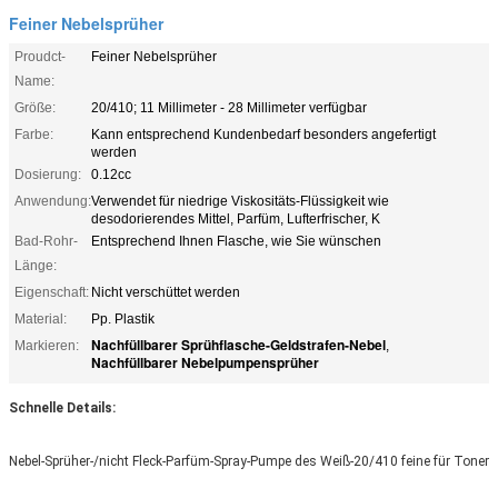
Feiner Nebelsprüher
Proudct-
Feiner Nebelsprüher
Name:
Größe:
20/410; 11 Millimeter - 28 Millimeter verfügbar
Farbe:
Kann entsprechend Kundenbedarf besonders angefertigt
werden
Dosierung:
0.12cc
Anwendung:
Verwendet für niedrige Viskositäts-Flüssigkeit wie
desodorierendes Mittel, Parfüm, Lufterfrischer, K
Bad-Rohr-
Entsprechend Ihnen Flasche, wie Sie wünschen
Länge:
Eigenschaft:
Nicht verschüttet werden
Material:
Pp. Plastik
Nachfüllbarer Sprühflasche-Geldstrafen-Nebel
Markieren:
,
Nachfüllbarer Nebelpumpensprüher
Schnelle Details:
Nebel-Sprüher-/nicht Fleck-Parfüm-Spray-Pumpe des Weiß-20/410 feine für Toner