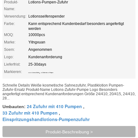
Produkt-
Lotions-Pumpen-Zufuhr
Name:
Verwendung:
Lotionsseifenspender
Farbe:
Kann entsprechend Kundenbedarf besonders angefertigt
werden
MOQ:
10000pcs
Marke:
Yitngxuan
Soem:
Angenommen
Logo:
Kundenanforderung
Lieferfrist:
25-30days
Markieren:
,
24/410 Lotions-Zufuhr
24 Zufuhr mit 410 Pumpen
Schnelle Details Weiße kosmetische Sahnezufuhr, Plastiklotion Pumpen-
Zufuhr-Ersatz Produkt-Name Lotions-Zufuhr-Pumpe Logo Besonders
angefertigt entsprechend Kundenanforderungen Größe 24/410; 20/415, 24/410,
28...
24 Zufuhr mit 410 Pumpen
Umbauten:
,
33 Zufuhr mit 410 Pumpen
,
Einspritzungshandlotions-Pumpenzufuhr
Produkt-Beschreibung >