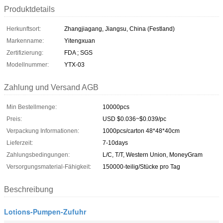
Produktdetails
Herkunftsort:
Zhangjiagang, Jiangsu, China (Festland)
Markenname:
Yitengxuan
Zertifizierung:
FDA ; SGS
Modellnummer:
YTX-03
Zahlung und Versand AGB
Min Bestellmenge:
10000pcs
Preis:
USD $0.036~$0.039/pc
Verpackung Informationen:
1000pcs/carton 48*48*40cm
Lieferzeit:
7-10days
Zahlungsbedingungen:
L/C, T/T, Western Union, MoneyGram
Versorgungsmaterial-Fähigkeit:
150000-teilig/Stücke pro Tag
Beschreibung
Lotions-Pumpen-Zufuhr