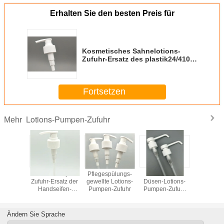
Erhalten Sie den besten Preis für
Kosmetisches Sahnelotions-
Zufuhr-Ersatz des plastik24/410
kleiner
Fortsetzen
Lotions-Pumpen-Zufuhr
Mehr
Lotions-Pumpen-
Pflegespülungs-
28/410 2.0cc
Lotions-
Zufuhr-Ersatz der
gewellte Lotions-
Düsen-Lotions-
Zufuhr-Ers
Handseifen-
Pumpen-Zufuhr
Pumpen-Zufuhr
Handse
24/410
der Dosierungs-
24/4
28mm lange
Ändern Sie Sprache