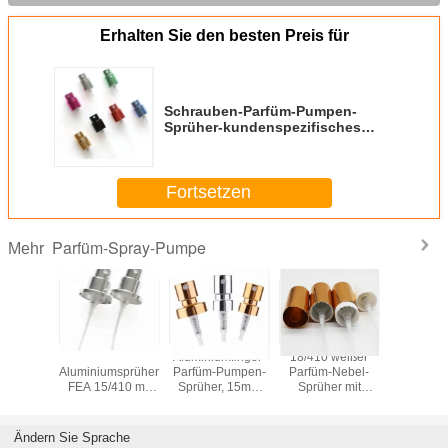
Erhalten Sie den besten Preis für
Schrauben-Parfüm-Pumpen-
Sprüher-kundenspezifisches
annehmbares FEA 15mm für
Parfüm-Verpackungs-Flasche
Fortsetzen
Parfüm-Spray-Pumpe
Mehr
ischer
Feiner Nebel-
Aluminiumfinger-
18/410 weißer
Moderner 
Pumpen-
Aluminiumsprüher
Parfüm-Pumpen-
Parfüm-Nebel-
Pumpen-S
 11mm -
FEA 15/410 mit
Sprüher, 15mm
Sprüher mit
Finger-P
8mm
großer Kragen-
Mininebel-
Gold-/Silber-
Sprüher
nium-
kosmetischer
Sprüher mit
Aluminiumdreieck-
Lecken 
-Falz-
Sprüher-Pumpe
Kragen
Kappe
Flec
Ändern Sie Sprache
mpe