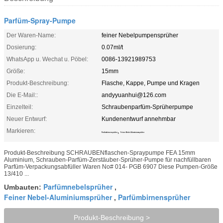
Parfüm-Spray-Pumpe
Der Waren-Name:
feiner Nebelpumpensprüher
Dosierung:
0.07ml/t
WhatsApp u. Wechat u. Pöbel:
0086-13921989753
Größe:
15mm
Produkt-Beschreibung:
Flasche, Kappe, Pumpe und Kragen
Die E-Mail::
andyyuanhui@126.com
Einzelteil:
Schraubenparfüm-Sprüherpumpe
Neuer Entwurf:
Kundenentwurf annehmbar
Markieren:
,
Parfümbirnensprüher
Feiner Nebel-Aluminiumsprüher
Produkt-Beschreibung SCHRAUBENflaschen-Spraypumpe FEA 15mm
Aluminium, Schrauben-Parfüm-Zerstäuber-Sprüher-Pumpe für nachfüllbaren
Parfüm-Verpackungsabfüller Waren No# 014- PGB 6907 Diese Pumpen-Größe
13/410 ...
Parfümnebelsprüher
Umbauten:
,
Feiner Nebel-Aluminiumsprüher
Parfümbirnensprüher
,
Produkt-Beschreibung >