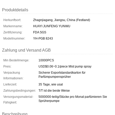
Produktdetails
Herkunftsort:
Zhagnjiagang, Jiangsu, China (Festland)
Markenname:
HUAYI JUNFENG YUNWU
Zertifizierung:
FDA SGS
Modellnummer:
YH-PGB 8243
Zahlung und Versand AGB
Min Bestellmenge:
10000PCS
Preis:
USD$0.06~0.1/piece Mist pump spray
Verpackung
Sicherer Exportstandardkarton für
Parfümpumpensprüher
Informationen:
Lieferzeit:
35 Tage, wie usal
Zahlungsbedingungen:
T/T ist die beste Weise
Versorgungsmaterial-
5000000-teilig/Stücke pro Monat parfümieren Sie
Sprüherpumpe
Fähigkeit:
Beschreibung