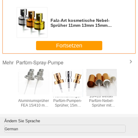
Falz-Art kosmetische Nebel-
Sprüher 11mm 13mm 15mm
16.3mm 18mm 19.2mm 20.8mm
Fortsetzen
Parfüm-Spray-Pumpe
Mehr
ischer
Feiner Nebel-
Aluminiumfinger-
18/410 weißer
Moderner 
Pumpen-
Aluminiumsprüher
Parfüm-Pumpen-
Parfüm-Nebel-
Pumpen-S
 11mm -
FEA 15/410 mit
Sprüher, 15mm
Sprüher mit
Finger-P
8mm
großer Kragen-
Mininebel-
Gold-/Silber-
Sprüher
nium-
kosmetischer
Sprüher mit
Aluminiumdreieck-
Lecken 
-Falz-
Sprüher-Pumpe
Kragen
Kappe
Flec
Ändern Sie Sprache
mpe
German