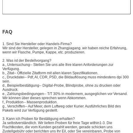
FAQ
1.
Sind Sie Hersteller oder Handels-Firma?
Wir sind der Hersteller, gelegen in Zhangjiagang. wir haben reiche Erfahrung,
wenn wir Flasche, Pumpe, Kappe, etc. produzieren.
2.
Was ist der Bestellvorgang?
a., Untersuchung-- Stellen Sie uns alle Ihre klaren Anforderungen zur
Verfügung.
b., Zitat-- Offizielle Zitatform mit allen klaren Spezifikationen.
c., Druckdatei-- Pdf, AI, CDR, PSD, die Bildauflösung muss mindestens dpi 300
sein.
d., Beispielbestätigung-- Digital-Probe, Blindprobe, ohne zu drucken oder
Ausdruck.
e., Zahlungsbedingungen-- T/T 30% in modernem, ausgeglichen vor Versand.
Wir können über dieses sprechen wenn Abkommen.
f., Produktion-- Massenproduktion.
g., Verschiffen-- Auf Meer, dem Luftweg oder Kurier. Ausführliches Bild des
Pakets wird zur Verfügung gestellt.
3.
Kann ich Proben für Bestätigung erhalten?
Ja selbstverständlich. Wir liefern Proben für freie Tage within1-3. Die
Frachtkosten, die vom Kunden gezahlt werden, gerade schicken uns
Zustellgebühr oder berichten uns Ihr Eil, oder Sie vereinbaren, Probe von