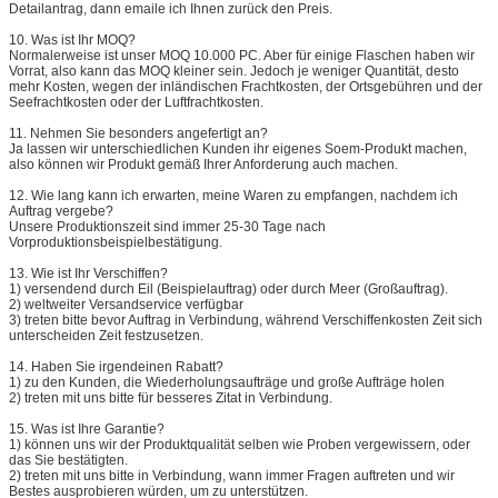
Detailantrag, dann emaile ich Ihnen zurück den Preis.
10.
Was ist Ihr MOQ?
Normalerweise ist unser MOQ 10.000 PC. Aber für einige Flaschen haben wir
Vorrat, also kann das MOQ kleiner sein. Jedoch je weniger Quantität, desto
mehr Kosten, wegen der inländischen Frachtkosten, der Ortsgebühren und der
Seefrachtkosten oder der Luftfrachtkosten.
11.
Nehmen Sie besonders angefertigt an?
Ja lassen wir unterschiedlichen Kunden ihr eigenes Soem-Produkt machen,
also können wir Produkt gemäß Ihrer Anforderung auch machen.
12.
Wie lang kann ich erwarten, meine Waren zu empfangen, nachdem ich
Auftrag vergebe?
Unsere Produktionszeit sind immer 25-30 Tage nach
Vorproduktionsbeispielbestätigung.
13.
Wie ist Ihr Verschiffen?
1) versendend durch Eil (Beispielauftrag) oder durch Meer (Großauftrag).
2) weltweiter Versandservice verfügbar
3) treten bitte bevor Auftrag in Verbindung, während Verschiffenkosten Zeit sich
unterscheiden Zeit festzusetzen.
14.
Haben Sie irgendeinen Rabatt?
1) zu den Kunden, die Wiederholungsaufträge und große Aufträge holen
2) treten mit uns bitte für besseres Zitat in Verbindung.
15.
Was ist Ihre Garantie?
1) können uns wir der Produktqualität selben wie Proben vergewissern, oder
das Sie bestätigten.
2) treten mit uns bitte in Verbindung, wann immer Fragen auftreten und wir
Bestes ausprobieren würden, um zu unterstützen.