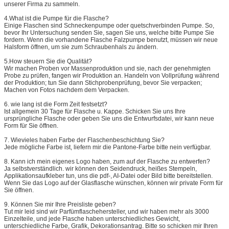
unserer Firma zu sammeln.
4.What ist die Pumpe für die Flasche?
Einige Flaschen sind Schneckenpumpe oder quetschverbinden Pumpe. So,
bevor Ihr Untersuchung senden Sie, sagen Sie uns, welche bitte Pumpe Sie
fordern. Wenn die vorhandene Flasche Falzpumpe benutzt, müssen wir neue
Halsform öffnen, um sie zum Schraubenhals zu ändern.
5.How steuern Sie die Qualität?
Wir machen Proben vor Massenproduktion und sie, nach der genehmigten
Probe zu prüfen, fangen wir Produktion an. Handeln von Vollprüfung während
der Produktion; tun Sie dann Stichprobenprüfung, bevor Sie verpacken;
Machen von Fotos nachdem dem Verpacken.
6. wie lang ist die Form Zeit festsetzt?
Ist allgemein 30 Tage für Flasche u. Kappe. Schicken Sie uns Ihre
ursprüngliche Flasche oder geben Sie uns die Entwurfsdatei, wir kann neue
Form für Sie öffnen.
7.
Wievieles haben Farbe der Flaschenbeschichtung Sie?
Jede mögliche Farbe ist, liefern mir die Pantone-Farbe bitte nein verfügbar.
8.
Kann ich mein eigenes Logo haben, zum auf der Flasche zu entwerfen?
Ja selbstverständlich. wir können den Seidendruck, heißes Stempeln,
Applikationsaufkleber tun, uns die pdf-, AI-Datei oder Bild bitte bereitstellen.
Wenn Sie das Logo auf der Glasflasche wünschen, können wir private Form für
Sie öffnen.
9.
Können Sie mir Ihre Preisliste geben?
Tut mir leid sind wir Parfümflaschehersteller, und wir haben mehr als 3000
Einzelteile, und jede Flasche haben unterschiedliches Gewicht,
unterschiedliche Farbe, Grafik, Dekorationsantrag. Bitte so schicken mir Ihren