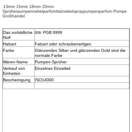
13mm 15mm 18mm 20mm
Sprüherpumpennebelparfümfalznebelspraypumpenparfüm-Pumpe
Großhandel
Das vorbildliche
PGB 9999
006-
No#
Halsart
Falzart oder schraubenartiges
Farbe
Glänzendes Silber und glänzendes Gold sind die
normale Farbe
Waren-Name
Pumpen-Sprüher
Verkauf von
Einzelnes Einzelteil
Einheiten
Bescheinigung
ISO14000